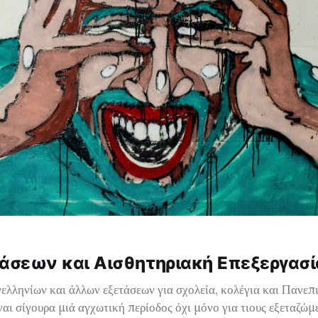
άσεων και Αισθητηριακή Επεξεργασί
ελληνίων και άλλων εξετάσεων για σχολεία, κολέγια και Πανεπ
ναι σίγουρα μιά αγχωτική περίοδος όχι μόνο για τιους εξεταζώμ